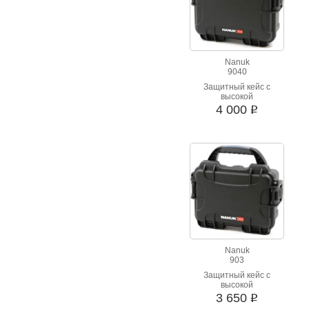
Nanuk
9040
Защитный кейс с
высокой
ударопрочностью.
4 000
i
Водонепроницаемый,
стойкий к вибрации.
Шесть вариантов
цвета.
Nanuk
903
Защитный кейс с
высокой
ударопрочностью.
3 650
i
Водонепроницаемый,