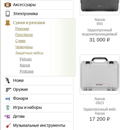
нас огромный ассортимент по
Аксессуары
Электроника
Nanuk
Сумки и рюкзаки
950
Рюкзаки
Ударопрочный
водонепроницаемый
Портфели
кейс.
31 000
i
Сумки
Чемоданы
Защитные кейсы
Pelican
Nanuk
Profcase
Ножи
Оружие
Фонари
Nanuk
0923
Игры и наборы
Ударопрочный кейс
Нанук
Детям
17 200
i
Музыкальные инструменты