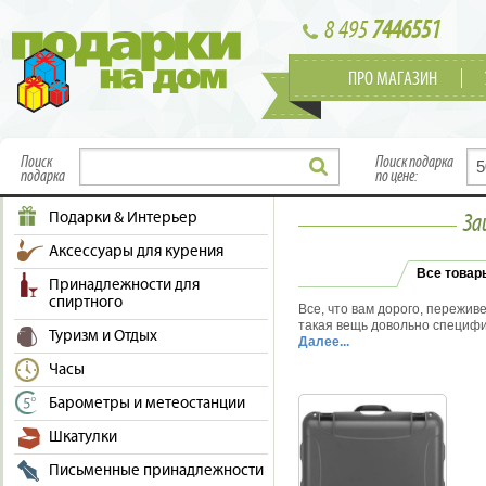
8 495
7446551
ПРО МАГАЗИН
Поиск
Поиск подарка
подарка
по цене:
Подарки & Интерьер
За
Аксессуары для курения
Все товар
Принадлежности для
спиртного
Все, что вам дорого, пережив
такая вещь довольно специфи
Туризм и Отдых
для мужчины, благодаря свое
Далее...
практичные подарки. Защитны
Часы
ситуации на пляже, когда тел
ситуаций не повторится! Для 
Барометры и метеостанции
могут понадобиться кейсы? 
специально для безопасной п
Шкатулки
транспортировки оргтехники и
кейсы по достоинству оценя
Письменные принадлежности
вашего ноутбука, сколько бы 