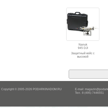
стойкий к вибрации.
Шесть вариантов
цвета.
Nanuk
945 DJI
Защитный кейс с
высокой
ударопрочностью.
Водонепроницаемый,
стойкий к вибрации.
Copyright © 2005-2026 PODARKINADOM.RU
E-mail:
magazin@podark
Тел.: 8 (495) 7446551