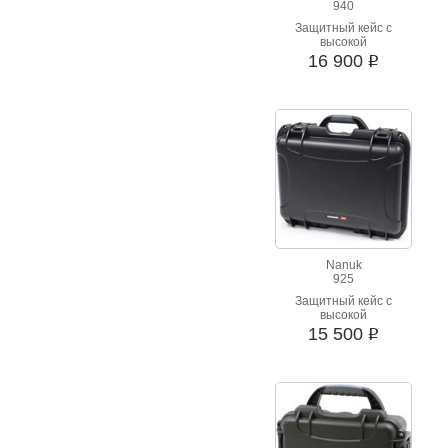
940
Защитный кейс с
высокой
ударопрочностью.
16 900
i
Водонепроницаемый,
стойкий к вибрации.
Шесть вариантов
цвета.
Nanuk
925
Защитный кейс с
высокой
ударопрочностью.
15 500
i
Водонепроницаемый,
стойкий к вибрации.
Шесть вариантов
цвета.