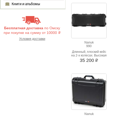
Книги и альбомы
Бесплатная доставка
по Омску
при покупке на сумму от 10000
i
Условия доставки
Nanuk
990
Длинный, плоский кейс
на 2-х колесах. Высокая
стойкость к ударным
35 200
i
нагрузкам
Nanuk