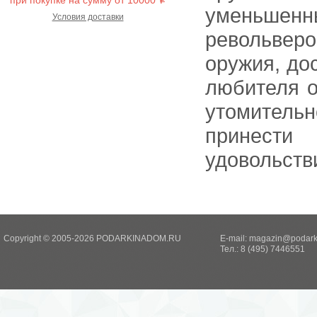
при покупке на сумму от 10000
i
уменьше
Условия доставки
револьвер
оружия, до
любителя о
утомител
принести
удовольств
Copyright © 2005-2026 PODARKINADOM.RU
E-mail:
magazin@podark
Тел.: 8 (495) 7446551