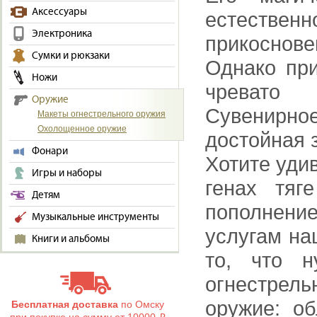
Аксессуары
естественн
Электроника
прикоснов
Сумки и рюкзаки
Однако при
Ножи
чревато 
Оружие
Сувенирно
Макеты огнестрельного оружия
Охолощенное оружие
достойная 
Фонари
Хотите удив
Игры и наборы
генах тяг
Детям
пополнение
Музыкальные инструменты
услугам на
Книги и альбомы
то, что 
огнестрель
оружие: о
Бесплатная доставка
по Омску