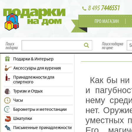
8 495
7446551
ПРО МАГАЗИН
Поиск
Поиск подарка
подарка
по цене:
Подарки & Интерьер
Аксессуары для курения
Принадлежности для
Как бы ни
спиртного
и пагубнос
Туризм и Отдых
нему среди
Часы
нет. Оружи
Барометры и метеостанции
уместных п
Шкатулки
Его магич
Письменные принадлежности